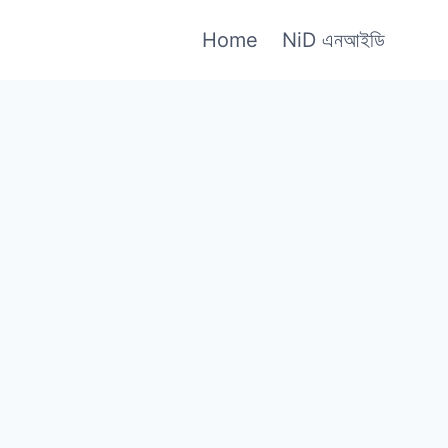
Home
NiD এনআইডি